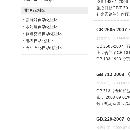
xiaoheizi1988
tycq67896671
GB 1499.1-
施之日起GB/T 7
其他行业社区
轧光圆钢筋》作废
新能源自动化社区
水处理自动化社区
GB 2585-2
轨道交通自动化社区
发表时间：2009-07-0
电力自动化社区
GB 2585-20
石油石化自动化社区
上，合并了GB 18
GB 183-196
GB 713-20
发表时间：2009-07-0
GB 713《锅炉
布， 2008-09
分：规定室温和高
GB/229-20
发表时间：2009-07-0