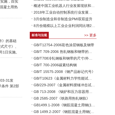
贯彻实施，自实
概述中国工业机器人行业发展现状和前景
钢筋混凝土用热
2018年工业自动控制系统行业发展趋势分析 未来行业增速回落
3月份制造业和非制造业PMI双双提升
8月份规模以上工业企业利润同比增24%
>>
更多
标准与法规
条件》的基础
GB/T12754-2006彩色涂层钢板及钢带
轨型式尺寸》、
GB/T 709-2006 热轧钢板和钢带的尺寸、外形、重量及允许偏差
2月1日实施。
GB/T708冷轧钢板和钢带的尺寸/外形/重量
GB/T 700-2006碳素结构钢
GB/T 15575-2008《钢产品标记代号》
GB/T10623《金属材料力学性能试验术语》
3-31发
GB/229-2007《金属材料摆锤冲击试验方法》
术条件 第2部
GB 713-2008 《锅炉和压力容器用钢板》
GB 2585-2007《铁路用热轧钢轨》
GB1499.1-2008《钢筋混凝土用钢(1)》
GB 1499.2-2007《钢筋混凝土用钢(2)》