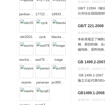
发表时间：2009-07-0
GB/T 13304《
分并结合我国国情
jianbang29
17722624221
18933236861
GB/T 221-
发表时间：2009-07-0
olin2021
zyck
blackangel
本标准规定了钢铁
钢、易切削钢、合
磁纯铁、原料纯铁
wuchaosxl
asd789asd
mage
GB 1499.2-
发表时间：2009-07-0
GB 1499.2-
施之日起代替GB1
zeyixin
yananan
px3000px
GB1499.1-2
发表时间：2009-07-0