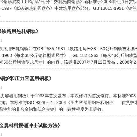
2008 《钢筋混凝土用钢 第1部分：热轧光圆钢筋》新标准于2008年9月1日
01-1997《低碳钢热轧圆盘条》中建筑用盘条部分、GB 13013-1991《
。
007《铁路用热轧钢轨》
1
07 《铁路用热轧钢轨》在GB 2585-1981《铁路用每米38～50公斤钢轨技术
1-1963《每米38公斤钢轨型式尺寸》、GB 182-1963《每米43公斤钢
3《每米50公斤钢轨型式尺寸》的内容，该标准2007年7月12日发布，2008年
08 《锅炉和压力容器用钢板》
1
和压力容器用钢板》于1963年首次发布，本次修订为首次修订。本标准2008-0
-01实施。本标准与ISO 9328－2：2004《压力容器用钢板和钢带――供货技
温性能的非合金钢和低合金钢》的一致性程度为非等效。
07《金属材料摆锤冲击试验方法》
1