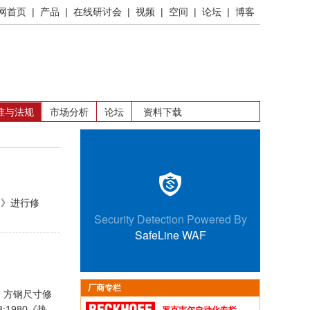
网首页
|
产品
|
在线研讨会
|
视频
|
空间
|
论坛
|
博客
准与法规
市场分析
论坛
资料下载
构钢》进行修
厂商专栏
》、方钢尺寸修
:1980《热