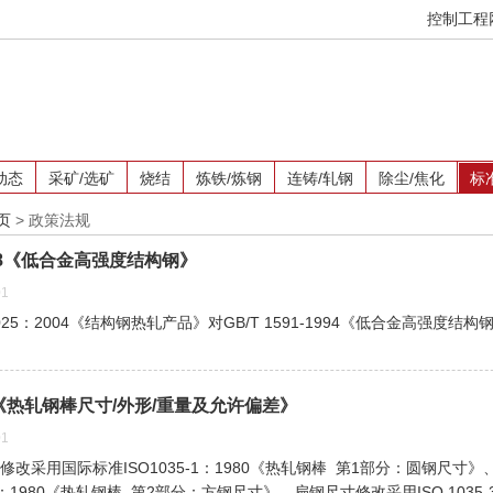
控制工程
动态
采矿/选矿
烧结
炼铁/炼钢
连铸/轧钢
除尘/焦化
标
页
>
政策法规
-2008《低合金高强度结构钢》
1
025：2004《结构钢热轧产品》对GB/T 1591-1994《低合金高强度结
008《热轧钢棒尺寸/外形/重量及允许偏差》
1
改采用国际标准ISO1035-1：1980《热轧钢棒 第1部分：圆钢尺寸
-2：1980《热轧钢棒 第2部分：方钢尺寸》、扁钢尺寸修改采用ISO 1035-3