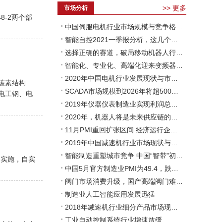
>>
更多
市场分析
48-2两个部
中国伺服电机行业市场规模与竞争格局分析
智能自控2021一季报分析，这几个月经历了什么？
选择正确的赛道，破局移动机器人行业新五年
智能化、专业化、高端化迎来变频器的春天
2020年中国电机行业发展现状与市场前景分析 下游市场需求依然旺盛
碳素结构
SCADA市场规模到2026年将超500亿美元
电工钢、电
2019年仪器仪表制造业实现利润总额700.4亿元
2020年，机器人将是未来供应链的主角
11月PMI重回扩张区间 经济运行企稳迹象逐渐显露
2019年中国减速机行业市场现状与发展趋势分析 减速机向精细化方向发展
智能制造重塑城市竞争 中国“智带”初步形成
贯彻实施，自实
中国5月官方制造业PMI为49.4，跌破荣枯线
阀门市场消费升级，国产高端阀门难题如何解？
制造业人工智能应用发展迅猛
2018年减速机行业细分产品市场现状与发展前景分析 产量稳步增长
工业自动控制系统行业增速放缓