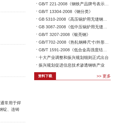
GB/T 221-2008《钢铁产品牌号表示方法》
GB/T 13304-2008《钢分类》
GB 5310-2008《高压锅炉用无缝钢管》
GB 3087-2008《低中压锅炉用无缝钢管》
GB/T 3207-2008《银亮钢》
GB/T702-2008《热轧钢棒尺寸/外形/重量及允许偏差》
GB/T 1591-2008《低合金高强度结构钢》
十大产业调整和振兴规划细则正式出台
振兴规划促进信息技术渗透钢铁产业
>>
更多
资料下载
用，通常用于焊
钢锭、连铸