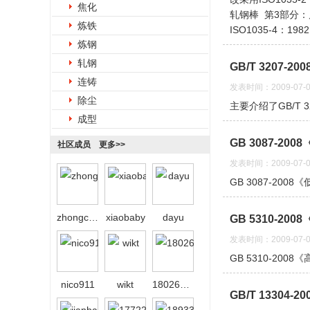
焦化
轧钢棒 第3部分
炼铁
ISO1035-4：
炼钢
轧钢
GB/T 3207-2
连铸
发表时间：2009-07-0
除尘
主要介绍了GB/T 3
成型
GB 3087-2
社区成员
更多>>
发表时间：2009-07-0
GB 3087-20
zhongcai2026
xiaobaby
dayu
GB 5310-2
发表时间：2009-07-0
GB 5310-20
nico911
wikt
18026558639
GB/T 13304-