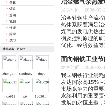
冶金燃气余热发
焦化
炼铁
发表时间：2006-02-
炼钢
冶金轧钢生产流程
轧钢
热体系既要满足冶
连铸
煤气的发电供热生
除尘
衡及控制原理的研
成型
优化、经济效益等
社区成员
更多>>
面向钢铁工业节
发表时间：2006-02-
zhongcai2026
xiaobaby
dayu
我国钢铁行业消耗
发达国家高15%
市场竞争力的重要
永续利用的重要责
nico911
wikt
18026558639
发展的永恒主题，