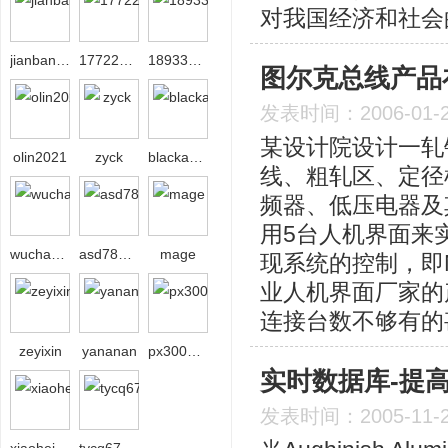
对我国经济和社会
jianbang29
17722624221
18933236861
图尔克总线产品
发表时间：2006-01-
某设计院设计一轧
olin2021
zyck
blackangel
线、粗轧区、定径
频器、低压电器及
用5台人机界面来
wuchaosxl
asd789asd
mage
现系统的控制，即
业人机界面厂家的
连接台数不够有的
zeyixin
yananan
px3000px
实时数据库-提
发表时间：2005-11-