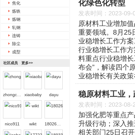
化绿色化转型
焦化
炼铁
发表时间：2023-09-
炼钢
原材料工业增加值
轧钢
重要领域。8月2
连铸
业稳增长工作方案
除尘
行业稳增长工作方
成型
料重点行业稳增长
社区成员
更多>>
布会”，解读四个
业稳增长有关政策
稳原材料工业，
zhongcai2026
xiaobaby
dayu
发表时间：2023-08-
加强化肥等重点产
升级行动；深入推
nico911
wikt
18026558639
相关部门25日召