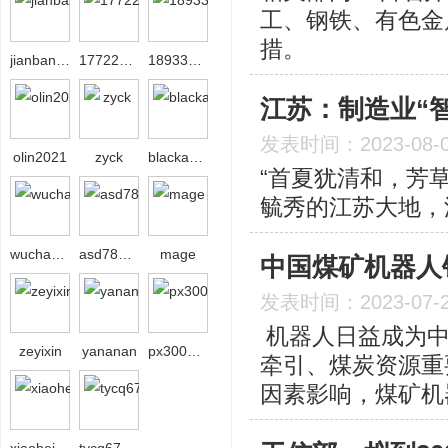
工、钢铁、有色金
措。
jianbang29
17722624221
18933236861
江苏：制造业“
发表时间：2023-08-
olin2021
zyck
blackangel
“首夏犹清和，芳草
毓秀的江苏大地，
wuchaosxl
asd789asd
mage
中国煤矿机器人
发表时间：2023-07-
机器人日益成为中
zeyixin
yananan
px3000px
牵引、煤炭资源重
因素影响，煤矿机