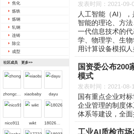
焦化
发表时间：2021-09-
炼铁
人工智能（AI）
炼钢
智能的理论、方法
轧钢
一代信息技术的代
连铸
学、物理学、生物
除尘
用计算设备模拟人
成型
社区成员
更多>>
国资委公布200
模式
发表时间：2021-08-
zhongcai2026
xiaobaby
dayu
国有重点企业对标
企业管理的制度体
体系等建设，全面
nico911
wikt
18026558639
工业AI质检市