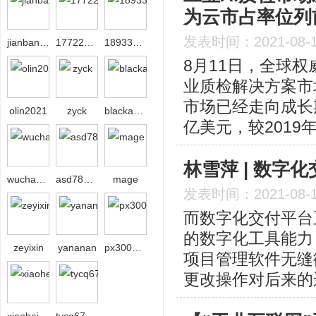
为云市占率位列
发表时间：2021-08-
jianbang29
17722624221
18933236861
8月11日，全球权
业质检解决方案市
市场已经走向成长期
olin2021
zyck
blackangel
亿美元，较2019
林雪萍 | 数字
wuchaosxl
asd789asd
mage
发表时间：2021-08-
而数字化交付平台
的数字化工具能力
zeyixin
yananan
px3000px
项目管理软件无缝
更改操作对后来的